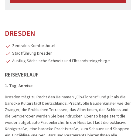
DRESDEN
Zentrales Komforthotel
Stadtführung Dresden
Ausflug Sächsische Schweiz und Elbsandsteingebirge
REISEVERLAUF
1. Tag:
Anreise
Dresden trägt zu Recht den Beinamen „Elb-Florenz“ und gilt als die
barocke Kulturstadt Deutschlands. Prachtvolle Baudenkmäler wie der
Zwinger, die Brühlschen Terrassen, das Albertinum, das Schloss und
die Semperoper werden Sie beeindrucken. Ebenso begeistert die
wieder aufgebaute Frauenkirche. In der Neustadt lädt die exklusive
Königstraße, eine barocke Prachtstraße, zum Schauen und Shoppen
ein. Unzählige Kneipen, Bars und Restaurants bieten Ihnen alle