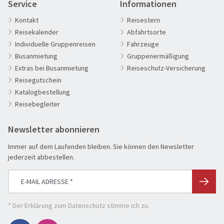
Clubreisen
Service
Informationen
Deutschland erleben
Kontakt
Reisestern
Reisekalender
Abfahrtsorte
Die Welt entdecken
Individuelle Gruppenreisen
Fahrzeuge
Entspannen & Wohlfühlen
Busanmietung
Gruppenermäßigung
Erlebnisreise
Extras bei Busanmietung
Reiseschutz-Versicherung
Reisegutschein
Eröffnungs- & Abschlussreisen
Katalogbestellung
Flugreisen
Reisebegleiter
Flusskreuzfahrt
Newsletter abonnieren
Genussreise
Herbstreise
Immer auf dem Laufenden bleiben. Sie können den Newsletter
jederzeit abbestellen.
Hochseekreuzfahrt
Leserreisen
SUCHEN & BUCHEN
Osterreisen
REISEKATEGORIE
* Der
Erklärung zum Datenschutz
stimme ich zu.
PREMIUM-Bus
Reisekategorie