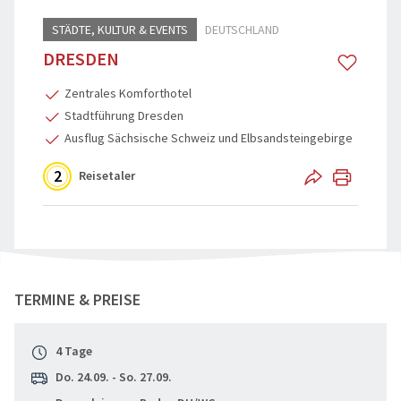
STÄDTE, KULTUR & EVENTS
DEUTSCHLAND
Reisegutschein
Flugreisen
DRESDEN
Katalogbestellung
Schiffsreis
Zentrales Komforthotel
Reisebegleiter
Genussreis
Stadtführung Dresden
Ausflug Sächsische Schweiz und Elbsandsteingebirge
Grundpakete & Zustiege
Osterreise
2
Reisetaler
Städtereis
Tagesfahr
Advents, We
"Dresden" teilen
TERMINE & PREISE
4 Tage
Do. 24.09. - So. 27.09.