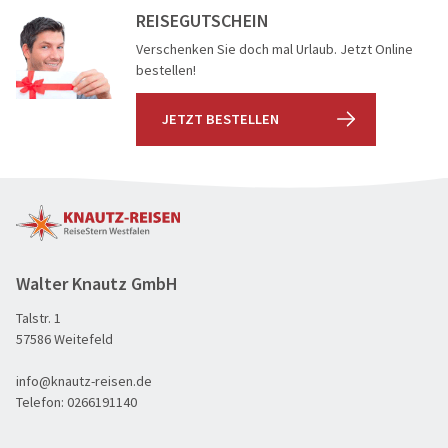
REISEGUTSCHEIN
Verschenken Sie doch mal Urlaub. Jetzt Online
bestellen!
JETZT BESTELLEN
Walter Knautz GmbH
Dresden, Deutschland
Talstr. 1
60plus Reisen
57586 Weitefeld
© santosha57 - Fotolia
Advents-, Weihnachts- & Silvesterreisen
info@knautz-reisen.de
Adventsreisen
Telefon:
0266191140
Aktivreisen