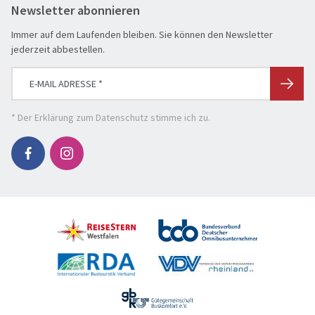
Newsletter abonnieren
Genussreise
Herbstreise
Immer auf dem Laufenden bleiben. Sie können den Newsletter
jederzeit abbestellen.
Hochseekreuzfahrt
Leserreisen
SUCHEN & BUCHEN
Osterreisen
REISEKATEGORIE
* Der
Erklärung zum Datenschutz
stimme ich zu.
PREMIUM-Bus
Reisekategorie
Radreisen
Benelux
Schiffsreisen
Deutschland
REISEZIEL
Silvesterreisen
Frankreich
Reiseziel
Städte, Kultur & Events
Großbritannien & Irland
Tagesfahrten
Italien
REISEZEITRAUM
Vorteilsreisen
Mittelmeer & Fernreisen
Hauptsache weg
Wanderreise
Nördliche Länder
1-3 Tage
Weihnachts- & Festtagsreisen
Portugal XXX