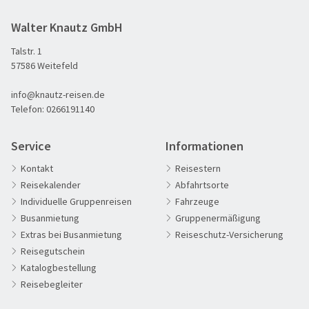
© zigres - stock.adobe.com
Walter Knautz GmbH
Talstr. 1
60plus Reisen
57586 Weitefeld
Advents-, Weihnachts- & Silvesterreisen
info@knautz-reisen.de
Adventsreisen
Telefon:
0266191140
Aktivreisen
Clubreisen
Service
Informationen
Deutschland erleben
Kontakt
Reisestern
Reisekalender
Abfahrtsorte
Die Welt entdecken
Individuelle Gruppenreisen
Fahrzeuge
Entspannen & Wohlfühlen
Busanmietung
Gruppenermäßigung
Erlebnisreise
Extras bei Busanmietung
Reiseschutz-Versicherung
Reisegutschein
Eröffnungs- & Abschlussreisen
Katalogbestellung
Flugreisen
Reisebegleiter
Flusskreuzfahrt