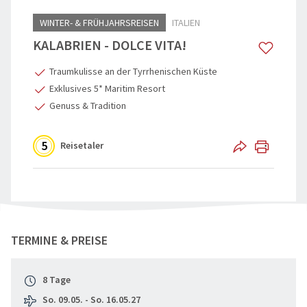
WINTER- & FRÜHJAHRSREISEN
ITALIEN
Reisegutschein
Flugreisen
KALABRIEN - DOLCE VITA!
Katalogbestellung
Schiffsreis
Traumkulisse an der Tyrrhenischen Küste
Reisebegleiter
Genussreis
Exklusives 5* Maritim Resort
Genuss & Tradition
Grundpakete & Zustiege
Osterreise
Städtereis
5
Reisetaler
Tagesfahr
Advents, We
"Kalabrien - Dolce Vita pur!" teilen
TERMINE & PREISE
8 Tage
So. 09.05. - So. 16.05.27