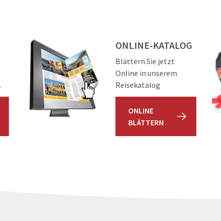
ONLINE-KATALOG
Blättern Sie jetzt
Online in unserem
.
Reisekatalog
ONLINE
BLÄTTERN
Panorama von Prag
©cge2010 - stock.adobe.com