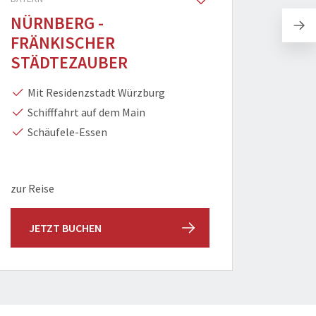
NÜRNBERG -
ADLE
FRÄNKISCHER
WEI
STÄDTEZAUBER
ASC
Mit Residenzstadt Würzburg
Mod
Schifffahrt auf dem Main
Sho
Schäufele-Essen
Wei
Tagesfa
zur Reise
ab Do
JETZT BUCHEN
JET