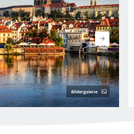
Bildergalerie
©Nop
"