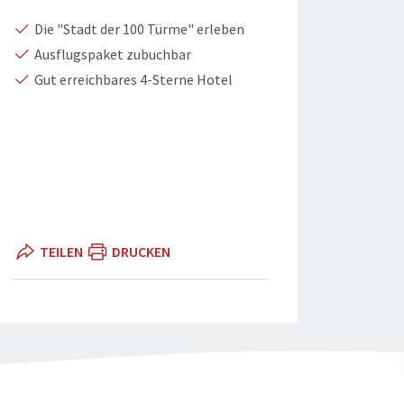
Die "Stadt der 100 Türme" erleben
Ausflugspaket zubuchbar
Gut erreichbares 4-Sterne Hotel
TEILEN
DRUCKEN
pasinw-st.adobe.com
Prag" teilen