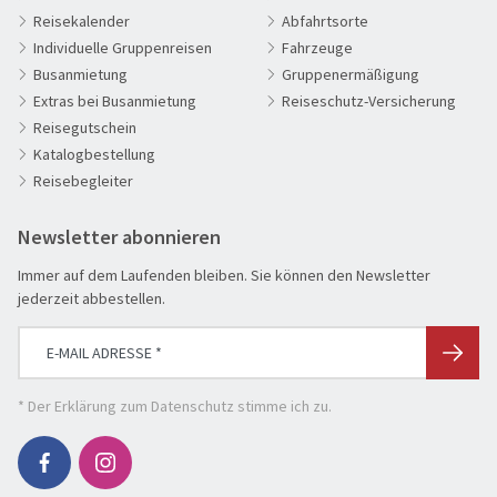
Reisekalender
Abfahrtsorte
Die Welt entdecken
Individuelle Gruppenreisen
Fahrzeuge
Entspannen & Wohlfühlen
Busanmietung
Gruppenermäßigung
Erlebnisreise
Extras bei Busanmietung
Reiseschutz-Versicherung
Reisegutschein
Eröffnungs- & Abschlussreisen
Katalogbestellung
Flugreisen
Reisebegleiter
Flusskreuzfahrt
Newsletter abonnieren
Genussreise
Herbstreise
Immer auf dem Laufenden bleiben. Sie können den Newsletter
jederzeit abbestellen.
Hochseekreuzfahrt
Leserreisen
SUCHEN & BUCHEN
Osterreisen
REISEKATEGORIE
* Der
Erklärung zum Datenschutz
stimme ich zu.
PREMIUM-Bus
Reisekategorie
Radreisen
Benelux
Schiffsreisen
Deutschland