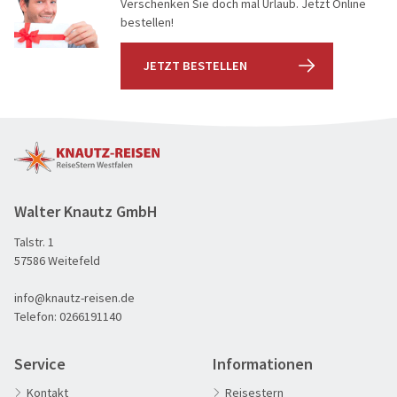
Verschenken Sie doch mal Urlaub. Jetzt Online
bestellen!
JETZT BESTELLEN
Walter Knautz GmbH
Talstr. 1
60plus Reisen
57586 Weitefeld
Advents-, Weihnachts- & Silvesterreisen
info@knautz-reisen.de
Adventsreisen
Haus im Spreewald
Telefon:
0266191140
Aktivreisen
© spuno - Fotolia
Clubreisen
Service
Informationen
Deutschland erleben
Kontakt
Reisestern