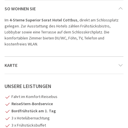
SO WOHNEN SIE
Im
4-Sterne Superior Sorat Hotel Cottbus
,
direkt am Schlossplatz
gelegen. Zur Ausstattung des Hotels zählen Frühstücksbistro,
Lobbybar sowie eine Terrasse auf dem Schlosskirchplatz. Die
komfortablen Zimmer bieten DU/WC, Föhn, TV, Telefon und
kostenfreies WLAN.
KARTE
UNSERE LEISTUNGEN
4
1
Fahrt im Komfort-Reisebus
3
ReiseStern-Bordservice
Bordfrühstück am 1. Tag
3 x Hotelübernachtung
2
3 x Frühstücksbuffet