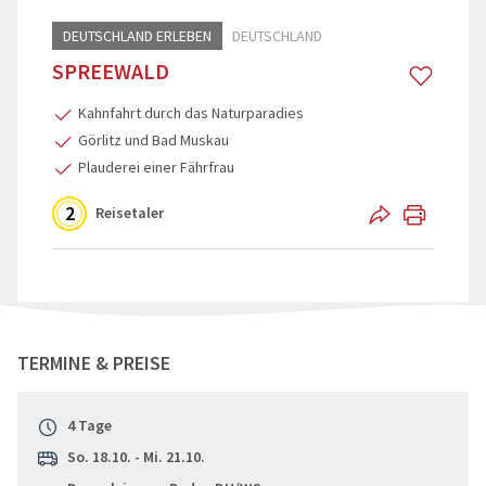
DEUTSCHLAND ERLEBEN
DEUTSCHLAND
Reisegutschein
Flugreisen
SPREEWALD
Katalogbestellung
Schiffsreis
Kahnfahrt durch das Naturparadies
Reisebegleiter
Genussreis
Görlitz und Bad Muskau
Plauderei einer Fährfrau
Grundpakete & Zustiege
Osterreise
2
Reisetaler
Städtereis
Tagesfahr
Advents, We
"Spreewald" teilen
TERMINE & PREISE
4 Tage
So. 18.10. - Mi. 21.10.