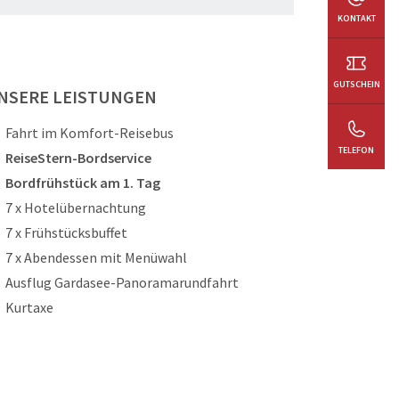
KONTAKT
GUTSCHEIN
NSERE LEISTUNGEN
Fahrt im Komfort-Reisebus
TELEFON
ReiseStern-Bordservice
Bordfrühstück am 1. Tag
7 x Hotelübernachtung
7 x Frühstücksbuffet
7 x Abendessen mit Menüwahl
Ausflug Gardasee-Panoramarundfahrt
Kurtaxe