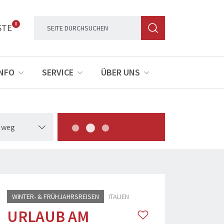
0
STE
INFO
SERVICE
ÜBER UNS
 weg
esurf - Fotolia
WINTER- & FRÜHJAHRSREISEN
ITALIEN
URLAUB AM