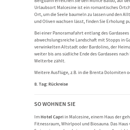
Bergbahn erreichen Sie den Monte Baldo, auf de
Urlaubsort Malcesine ist ein romantisches Örtch
Ort, um die Seele baumeln zu lassen und den All
und Oliven wachsen lässt, finden Sie Erholung p
Bei einer Panoramafahrt entlang des Gardasees (
abwechslungsreiche Landschaft mit Stopps in Ga
verwinkelten Altstadt oder Bardolino, der Heima
weiter bis ans südliche Ende des Gardasees nac
Welterbe zählt.
Weitere Ausflüge, z.B. in die Brenta Dolomiten o
8. Tag: Rückreise
SO WOHNEN SIE
Im
Hotel Capri
in Malcesine, einem Haus der geh
Fitnessraum, Whirlpool und Biosauna. Das Haus 