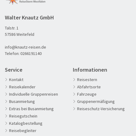
Walter Knautz GmbH
Talstr. 1
60plus Reisen
57586 Weitefeld
Advents-, Weihnachts- & Silvesterreisen
info@knautz-reisen.de
Adventsreisen
Telefon:
0266191140
Aktivreisen
Clubreisen
Service
Informationen
Deutschland erleben
Kontakt
Reisestern
Reisekalender
Abfahrtsorte
Die Welt entdecken
Individuelle Gruppenreisen
Fahrzeuge
Entspannen & Wohlfühlen
Weihnachtsmarkt Lüttich
Busanmietung
Gruppenermäßigung
Erlebnisreise
Extras bei Busanmietung
Reiseschutz-Versicherung
©villagedenoel
Reisegutschein
Eröffnungs- & Abschlussreisen
Katalogbestellung
Flugreisen
Reisebegleiter