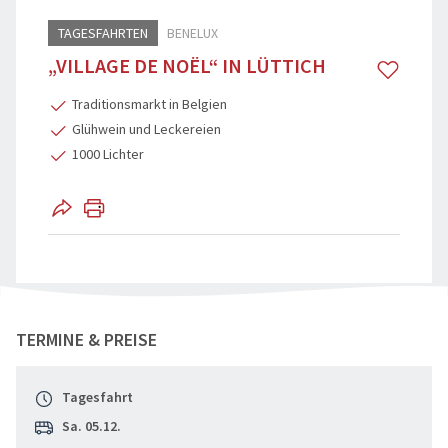
TAGESFAHRTEN
BENELUX
Reisegutschein
Flugreisen
„VILLAGE DE NOËL“ IN LÜTTICH
Katalogbestellung
Schiffsreis
Traditionsmarkt in Belgien
Reisebegleiter
Genussreis
Glühwein und Leckereien
1000 Lichter
Grundpakete & Zustiege
Osterreise
Städtereis
Tagesfahr
Advents, We
"„Village de Noël“ in Lüttich" teilen
TERMINE & PREISE
Tagesfahrt
Sa. 05.12.