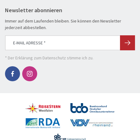
Flusskreuzfahrt
Newsletter abonnieren
Genussreise
Herbstreise
Immer auf dem Laufenden bleiben. Sie können den Newsletter
jederzeit abbestellen.
Hochseekreuzfahrt
Leserreisen
SUCHEN & BUCHEN
Osterreisen
REISEKATEGORIE
* Der
Erklärung zum Datenschutz
stimme ich zu.
PREMIUM-Bus
Reisekategorie
Radreisen
Benelux
Schiffsreisen
Deutschland
REISEZIEL
Silvesterreisen
Frankreich
Reiseziel
Städte, Kultur & Events
Großbritannien & Irland
Tagesfahrten
Italien
REISEZEITRAUM
Vorteilsreisen
Mittelmeer & Fernreisen
Hauptsache weg
Wanderreise
Nördliche Länder
1-3 Tage