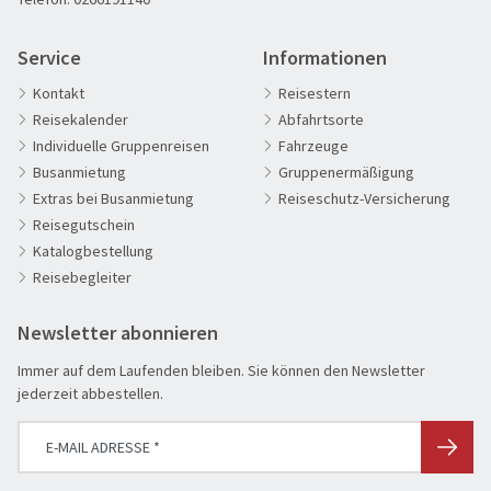
Aktivreisen
Clubreisen
Service
Informationen
Deutschland erleben
Kontakt
Reisestern
Reisekalender
Abfahrtsorte
Die Welt entdecken
Individuelle Gruppenreisen
Fahrzeuge
Entspannen & Wohlfühlen
Busanmietung
Gruppenermäßigung
Erlebnisreise
Extras bei Busanmietung
Reiseschutz-Versicherung
Reisegutschein
Eröffnungs- & Abschlussreisen
Katalogbestellung
Flugreisen
Reisebegleiter
Flusskreuzfahrt
Newsletter abonnieren
Genussreise
Herbstreise
Immer auf dem Laufenden bleiben. Sie können den Newsletter
jederzeit abbestellen.
Hochseekreuzfahrt
Leserreisen
SUCHEN & BUCHEN
Osterreisen
REISEKATEGORIE