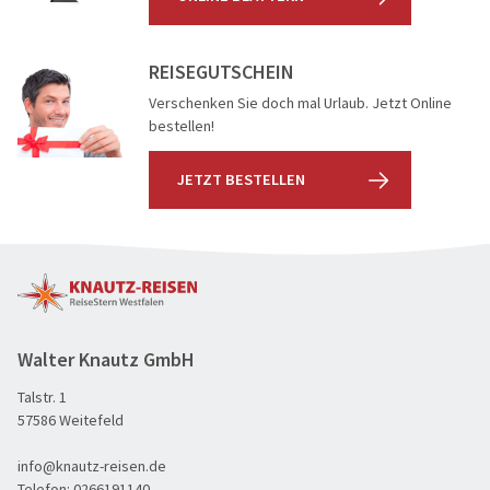
Reisegutschein
Flugreisen
REISEGUTSCHEIN
Katalogbestellung
Schiffsreis
Verschenken Sie doch mal Urlaub. Jetzt Online
bestellen!
Reisebegleiter
Genussreis
Grundpakete & Zustiege
Osterreise
JETZT BESTELLEN
Städtereis
Tagesfahr
Advents, We
Walter Knautz GmbH
Talstr. 1
60plus Reisen
57586 Weitefeld
Advents-, Weihnachts- & Silvesterreisen
info@knautz-reisen.de
Adventsreisen
Telefon:
0266191140