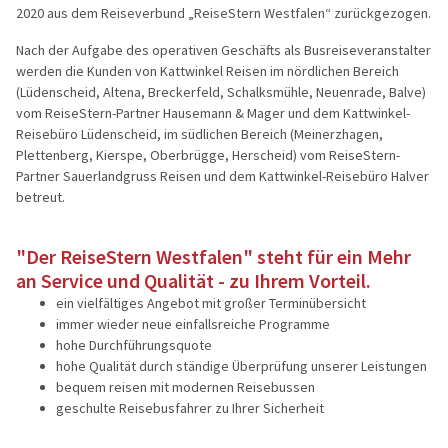
2020 aus dem Reiseverbund „ReiseStern Westfalen“ zurückgezogen.
Reisegutschein
Flugreisen
Nach der Aufgabe des operativen Geschäfts als Busreiseveranstalter
werden die Kunden von Kattwinkel Reisen im nördlichen Bereich
Katalogbestellung
Schiffsreis
(Lüdenscheid, Altena, Breckerfeld, Schalksmühle, Neuenrade, Balve)
vom ReiseStern-Partner Hausemann & Mager und dem Kattwinkel-
Reisebegleiter
Genussreis
Reisebüro Lüdenscheid, im südlichen Bereich (Meinerzhagen,
Plettenberg, Kierspe, Oberbrügge, Herscheid) vom ReiseStern-
Grundpakete & Zustiege
Osterreise
Partner Sauerlandgruss Reisen und dem Kattwinkel-Reisebüro Halver
betreut.
Städtereis
Tagesfahr
"Der ReiseStern Westfalen" steht für ein Mehr
an Service und Qualität - zu Ihrem Vorteil.
Advents, We
ein vielfältiges Angebot mit großer Terminübersicht
immer wieder neue einfallsreiche Programme
hohe Durchführungsquote
hohe Qualität durch ständige Überprüfung unserer Leistungen
bequem reisen mit modernen Reisebussen
geschulte Reisebusfahrer zu Ihrer Sicherheit