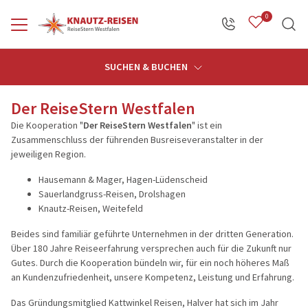
0
Zurück
Zurück
Zurück
Zurück
Zurü
SUCHEN & BUCHEN
Öffnungszeiten
Reiseprogramm anzeigen
Info anzeigen
Service anzeigen
Über uns anzeigen
Reisekateg
Der ReiseStern Westfalen
Die Kooperation "
Der ReiseStern Westfalen
" ist ein
Zusammenschluss der führenden Busreiseveranstalter in der
Alle Reisen
Abfahrtsorte
Kontakt
Willkommen
Abschluss-
jeweiligen Region.
Hausemann & Mager, Hagen-Lüdenscheid
Reisekategorien
Reisestern
Reisekalender
Jobs & Karriere
Adventsfah
Sauerlandgruss-Reisen, Drolshagen
Knautz-Reisen, Weitefeld
Fahrzeuge
Gruppenangebote
Unsere Firmengeschichte
Aktivreisen
Beides sind familiär geführte Unternehmen in der dritten Generation.
Gruppenermäßigung
Haustürabholung
Erlebnisrei
Über 180 Jahre Reiseerfahrung versprechen auch für die Zukunft nur
Gutes. Durch die Kooperation bündeln wir, für ein noch höheres Maß
Reiseschutz-Versicherung
Bordmanifest
60plus Rei
an Kundenzufriedenheit, unsere Kompetenz, Leistung und Erfahrung.
Aktuelles
Extras bei Busanmietung
Event und 
Das Gründungsmitglied Kattwinkel Reisen, Halver hat sich im Jahr