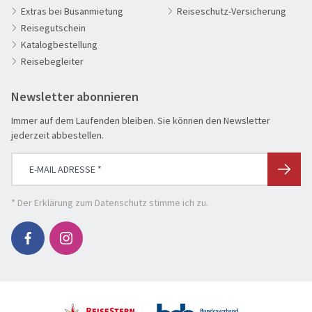
Erlebnisreise
Extras bei Busanmietung
Reiseschutz-Versicherung
Reisegutschein
Eröffnungs- & Abschlussreisen
Katalogbestellung
Flugreisen
Reisebegleiter
Flusskreuzfahrt
Newsletter abonnieren
Genussreise
Herbstreise
Immer auf dem Laufenden bleiben. Sie können den Newsletter
jederzeit abbestellen.
Hochseekreuzfahrt
Leserreisen
SUCHEN & BUCHEN
Osterreisen
REISEKATEGORIE
* Der
Erklärung zum Datenschutz
stimme ich zu.
PREMIUM-Bus
Reisekategorie
Radreisen
Benelux
Schiffsreisen
Deutschland
REISEZIEL
Silvesterreisen
Frankreich
Reiseziel
Städte, Kultur & Events
Großbritannien & Irland