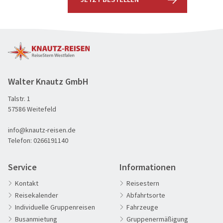
Walter Knautz GmbH
Talstr. 1
60plus Reisen
57586 Weitefeld
Advents-, Weihnachts- & Silvesterreisen
info@knautz-reisen.de
Adventsreisen
Telefon:
0266191140
Aktivreisen
Clubreisen
Service
Informationen
Deutschland erleben
Kontakt
Reisestern
Reisekalender
Abfahrtsorte
Die Welt entdecken
Individuelle Gruppenreisen
Fahrzeuge
Entspannen & Wohlfühlen
Busanmietung
Gruppenermäßigung