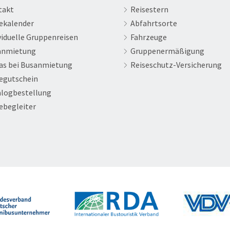
takt
Reisestern
ekalender
Abfahrtsorte
viduelle Gruppenreisen
Fahrzeuge
anmietung
Gruppenermäßigung
as bei Busanmietung
Reiseschutz-Versicherung
egutschein
logbestellung
ebegleiter