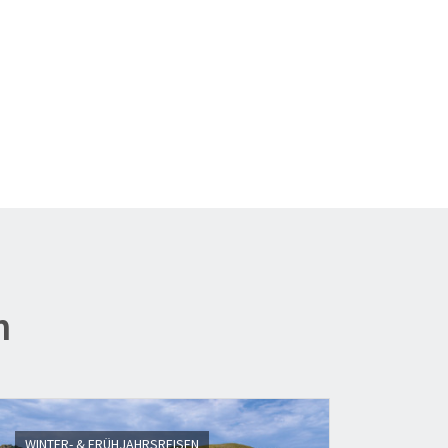
n
WINTER- & FRÜHJAHRSREISEN
PREMI