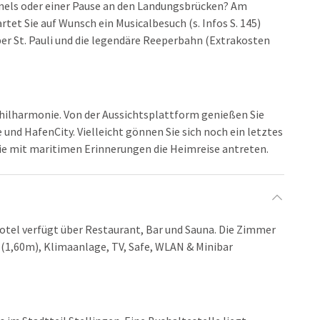
nels oder einer Pause an den Landungsbrücken? Am
et Sie auf Wunsch ein Musicalbesuch (s. Infos S. 145)
er St. Pauli und die legendäre Reeperbahn (Extrakosten
philharmonie. Von der Aussichtsplattform genießen Sie
nd HafenCity. Vielleicht gönnen Sie sich noch ein letztes
ie mit maritimen Erinnerungen die Heimreise antreten.
Hotel verfügt über Restaurant, Bar und Sauna. Die Zimmer
(1,60m), Klimaanlage, TV, Safe, WLAN & Minibar