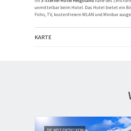
Im
3-Sterne-Hotel Helgoland
nahe des Zentrums
unmittelbar beim Hotel. Das Hotel bietet ein Bi
Föhn, TV, kostenfreiem WLAN und Minibar ausge
KARTE
3
DIE WELT ENTDECKEN