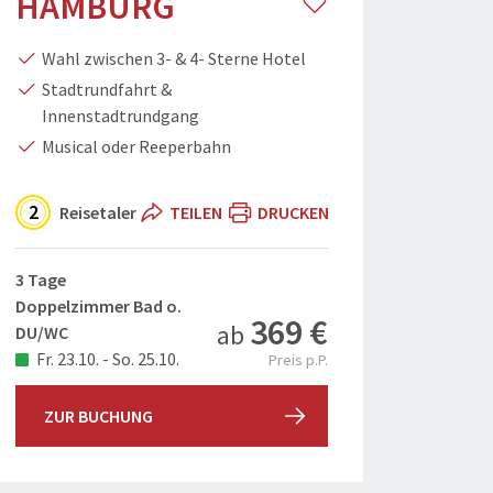
HAMBURG
Wahl zwischen 3- & 4- Sterne Hotel
Stadtrundfahrt &
Innenstadtrundgang
Musical oder Reeperbahn
2
Reisetaler
TEILEN
DRUCKEN
3 Tage
Doppelzimmer Bad o.
369 €
ab
DU/WC
Fr. 23.10. - So. 25.10.
Preis p.P.
ZUR BUCHUNG