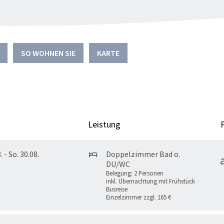
"
SO WOHNEN SIE
KARTE
Leistung
. - So. 30.08.
Doppelzimmer Bad o.
DU/WC
Belegung: 2 Personen
inkl. Übernachtung mit Frühstück
Busreise
Einzelzimmer zzgl. 165 €