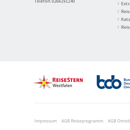
Telefon:
0266191140
Extr
Reis
Kata
Reis
Impressum
AGB Reiseprogramm
AGB Omnib