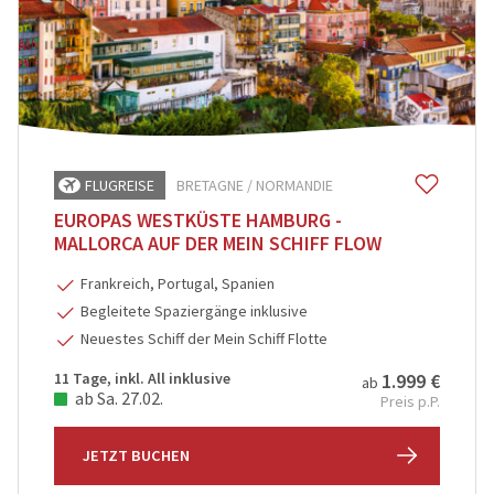
Städte, Kultur & Events
(0)
Tagesfahrten
(0)
Vorteilsreisen
(0)
Wanderreise
(0)
Weihnachts- & Festtagsreisen
(0)
FLUGREISE
BRETAGNE / NORMANDIE
Weihnachtsmärkte
EUROPAS WESTKÜSTE HAMBURG -
(0)
MALLORCA
AUF DER MEIN SCHIFF FLOW
Winter- & Frühjahrsreisen
(1)
Frankreich, Portugal, Spanien
Begleitete Spaziergänge inklusive
PREIS
Neuestes Schiff der Mein Schiff Flotte
€ 30
€ 5 000
11 Tage, inkl. All inklusive
1.999 €
ab
ab Sa. 27.02.
Preis p.P.
REISEDAUER
JETZT BUCHEN