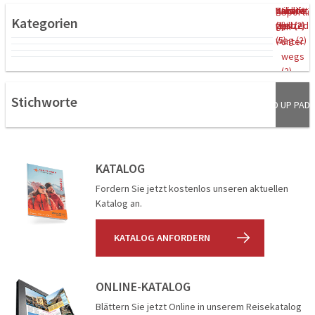
ganz
Relax &
Städtet
Uncate
Wildlife
Sportli
Kategorien
weit
Chill (2)
rips (2)
gorized
(1)
ch
weg (2)
(5)
unter
wegs
(2)
Stichworte
STAND UP PADD
SIGHTSEEIN
PADDELN
LÖWEN
KATALOG
Fordern Sie jetzt kostenlos unseren aktuellen
Katalog an.
KATALOG ANFORDERN
ONLINE-KATALOG
Blättern Sie jetzt Online in unserem Reisekatalog