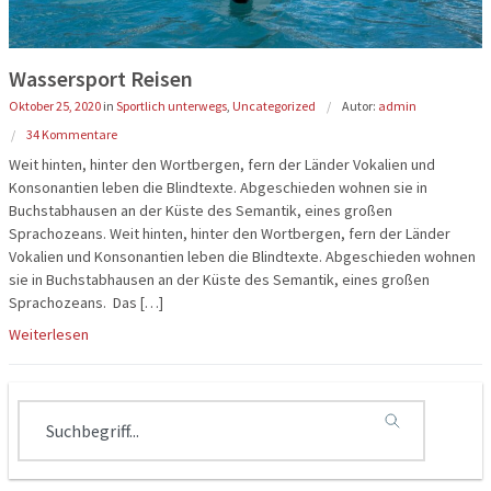
Reisegutschein
Flugreisen
Wassersport Reisen
Katalogbestellung
Schiffsreis
Oktober 25, 2020
in
Sportlich unterwegs
,
Uncategorized
Autor:
admin
Reisebegleiter
Genussreis
34 Kommentare
Weit hinten, hinter den Wortbergen, fern der Länder Vokalien und
Grundpakete & Zustiege
Osterreise
Konsonantien leben die Blindtexte. Abgeschieden wohnen sie in
Buchstabhausen an der Küste des Semantik, eines großen
Städtereis
Sprachozeans. Weit hinten, hinter den Wortbergen, fern der Länder
Vokalien und Konsonantien leben die Blindtexte. Abgeschieden wohnen
Tagesfahr
sie in Buchstabhausen an der Küste des Semantik, eines großen
Sprachozeans. Das […]
Advents, We
Weiterlesen