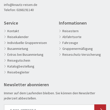
info@knautz-reisen.de
Adventsreisen
Telefon:
0266191140
Aktivreisen
Clubreisen
Service
Informationen
Deutschland erleben
Kontakt
Reisestern
Reisekalender
Abfahrtsorte
Die Welt entdecken
Individuelle Gruppenreisen
Fahrzeuge
Entspannen & Wohlfühlen
Busanmietung
Gruppenermäßigung
Erlebnisreise
Extras bei Busanmietung
Reiseschutz-Versicherung
Reisegutschein
Eröffnungs- & Abschlussreisen
Katalogbestellung
Flugreisen
Reisebegleiter
Flusskreuzfahrt
Newsletter abonnieren
Genussreise
Herbstreise
Immer auf dem Laufenden bleiben. Sie können den Newsletter
jederzeit abbestellen.
Hochseekreuzfahrt
Leserreisen
SUCHEN & BUCHEN